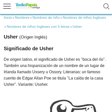
Inicio
Nombres
Nombres de niño
Nombres de niños Ingleses
>
>
>
Fertilidad
Nombres de niños Ingleses con 5 letras
Usher
>
>
Embarazo
Usher
(Origen Inglés)
Significado de Usher
Bebé
De origen latino, el significado de Usher es "boca del río".
Niños
También una hispanización de un nombre de un lugar de
Irlanda llamado Ussery u Ossory. Literarias: un famoso
Padres
cuento de Edgar Allan Poe se titula "La caída de la casa
Usher". Variante: Ussher.
Calculadoras
Nombres