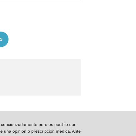
S
os concienzudamente pero es posible que
ye una opinión o prescripción médica. Ante