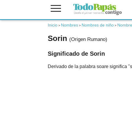
Inicio
Nombres
Nombres de niño
Nombre
Fertilidad
>
>
>
Sorin
(Origen Rumano)
Embarazo
Significado de Sorin
Bebé
Derivado de la palabra soare significa "s
Niños
Padres
Calculadoras