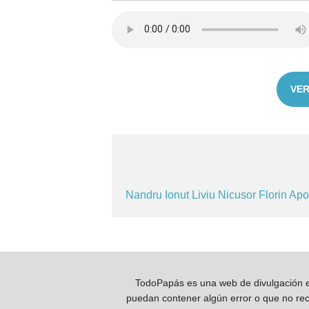
VER
Nandru
Ionut
Liviu
Nicusor
Florin
Apo
TodoPapás es una web de divulgación e 
puedan contener algún error o que no reco