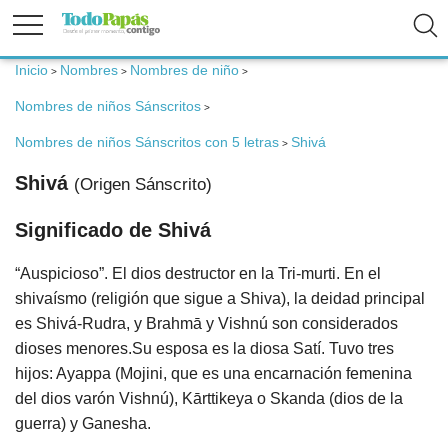
Inicio
Nombres
Nombres de niño
>
>
>
Fertilidad
Nombres de niños Sánscritos
>
Embarazo
Nombres de niños Sánscritos con 5 letras
Shivá
>
Shivá
(Origen Sánscrito)
Bebé
Significado de Shivá
Niños
“Auspicioso”. El dios destructor en la Tri-murti. En el
shivaísmo (religión que sigue a Shiva), la deidad principal
Padres
es Shivá-Rudra, y Brahmā y Vishnú son considerados
dioses menores.Su esposa es la diosa Satí. Tuvo tres
Calculadoras
hijos: Ayappa (Mojini, que es una encarnación femenina
del dios varón Vishnú), Kārttikeya o Skanda (dios de la
Nombres
guerra) y Ganesha.