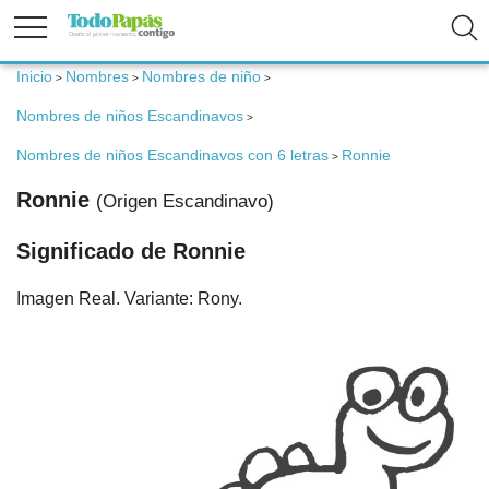
Inicio
Nombres
Nombres de niño
>
>
>
Fertilidad
Nombres de niños Escandinavos
>
Nombres de niños Escandinavos con 6 letras
Ronnie
Embarazo
>
Ronnie
(Origen Escandinavo)
Bebé
Significado de Ronnie
Imagen Real. Variante: Rony.
Niños
Padres
Calculadoras