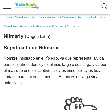
Inicio
Nombres
Nombres de niño
Nombres de niños Latinos
>
>
>
>
Fertilidad
Nombres de niños Latinos con 8 letras
Nilmarly
>
Embarazo
Nilmarly
(Origen Latín)
Significado de Nilmarly
Bebé
Nombre inspirado en el río Nilo, ya que representa la vida
Niños
para sus alrededores y es el mas largo o sea larga vida,por
el mar, que une los continentes y es inmenso. Ly es luz,
Padres
cortado para hacerlo femenino. Entonces es larga vida,
union y luz.
Calculadoras
Nombres