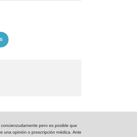
S
os concienzudamente pero es posible que
ye una opinión o prescripción médica. Ante