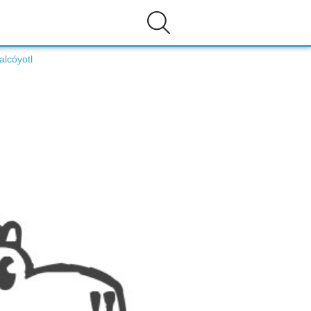
lcóyotl