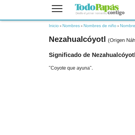
Fertilidad
Inicio
Nombres
Nombres de niño
Nombres
>
>
>
Nezahualcóyotl
(Origen Náh
Embarazo
Significado de Nezahualcóyot
Bebé
"Coyote que ayuna".
Niños
Padres
Calculadoras