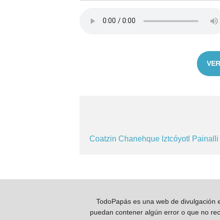
VER
Coatzin
Chanehque
Iztcóyotl
Painall
TodoPapás es una web de divulgación e 
puedan contener algún error o que no reco