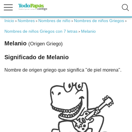
Inicio
Nombres
Nombres de niño
Nombres de niños Griegos
>
>
>
>
Fertilidad
Nombres de niños Griegos con 7 letras
Melanio
>
Embarazo
Melanio
(Origen Griego)
Significado de Melanio
Bebé
Nombre de origen griego que significa "de piel morena".
Niños
Padres
Calculadoras
Nombres