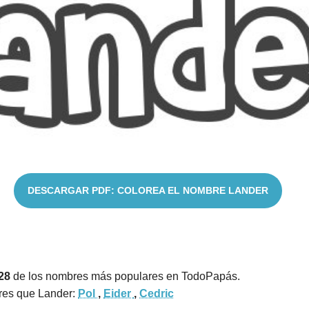
DESCARGAR PDF: COLOREA EL NOMBRE LANDER
28
de los nombres más populares en TodoPapás.
res que Lander:
Pol
,
Eider
,
Cedric