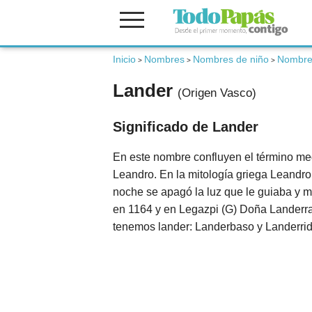
Fertilidad
Inicio
Nombres
Nombres de niño
Nombre
>
>
>
Lander
(Origen Vasco)
Embarazo
Significado de Lander
Bebé
En este nombre confluyen el término med
Leandro. En la mitología griega Leandro
Niños
noche se apagó la luz que le guiaba y m
en 1164 y en Legazpi (G) Doña Landerra
tenemos lander: Landerbaso y Landerri
Padres
Calculadoras