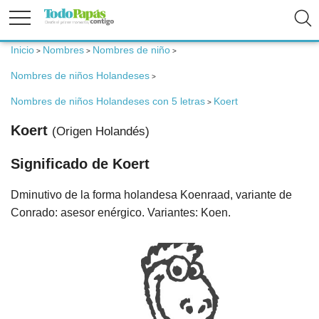
Inicio
Nombres
Nombres de niño
>
>
>
Fertilidad
Nombres de niños Holandeses
>
Embarazo
Nombres de niños Holandeses con 5 letras
Koert
>
Koert
(Origen Holandés)
Bebé
Significado de Koert
Niños
Dminutivo de la forma holandesa Koenraad, variante de
Conrado: asesor enérgico. Variantes: Koen.
Padres
Calculadoras
Nombres