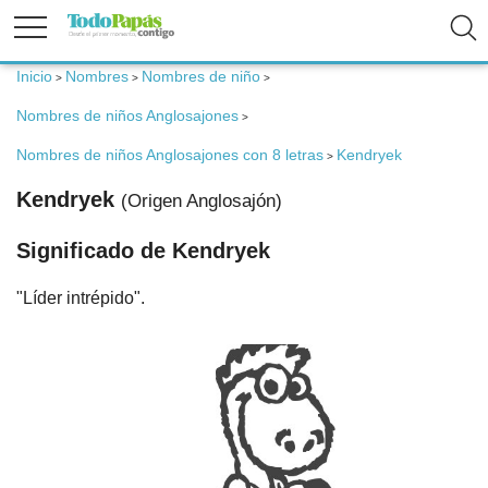
Inicio
Nombres
Nombres de niño
>
>
>
Fertilidad
Nombres de niños Anglosajones
>
Nombres de niños Anglosajones con 8 letras
Kendryek
>
Embarazo
Kendryek
(Origen Anglosajón)
Bebé
Significado de Kendryek
"Líder intrépido".
Niños
Padres
Calculadoras