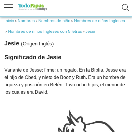
Inicio
Nombres
Nombres de niño
Nombres de niños Ingleses
>
>
>
Fertilidad
Nombres de niños Ingleses con 5 letras
Jesie
>
>
Embarazo
Jesie
(Origen Inglés)
Significado de Jesie
Bebé
Variante de Jesse: firme; un regalo. En la Biblia, Jesse era
Niños
el hijo de Obed, y nieto de Booz y Ruth. Era un hombre de
riqueza y posición en Belén. Tuvo ocho hijos, el menor de
Padres
los cuales era David.
Calculadoras
Nombres