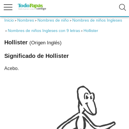
Inicio
Nombres
Nombres de niño
Nombres de niños Ingleses
>
>
>
Fertilidad
Nombres de niños Ingleses con 9 letras
Hollister
>
>
Embarazo
Hollister
(Origen Inglés)
Significado de Hollister
Bebé
Acebo.
Niños
Padres
Calculadoras
Nombres