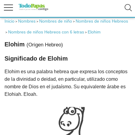
Inicio
Nombres
Nombres de niño
Nombres de niños Hebreos
>
>
>
Fertilidad
Nombres de niños Hebreos con 6 letras
Elohim
>
>
Embarazo
Elohim
(Origen Hebreo)
Significado de Elohim
Bebé
Elohim es una palabra hebrea que expresa los conceptos
Niños
de la divinidad o deidad, en particular, utilizado como
nombre de Dios en el judaísmo. Su equivalente árabe es
Padres
Elohiah. Eloah.
Calculadoras
Nombres