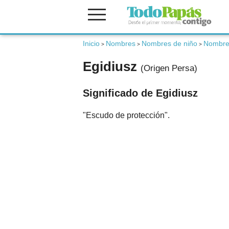
Fertilidad
Inicio
Nombres
Nombres de niño
Nombres
>
>
>
Egidiusz
(Origen Persa)
Embarazo
Significado de Egidiusz
Bebé
"Escudo de protección".
Niños
Padres
Calculadoras