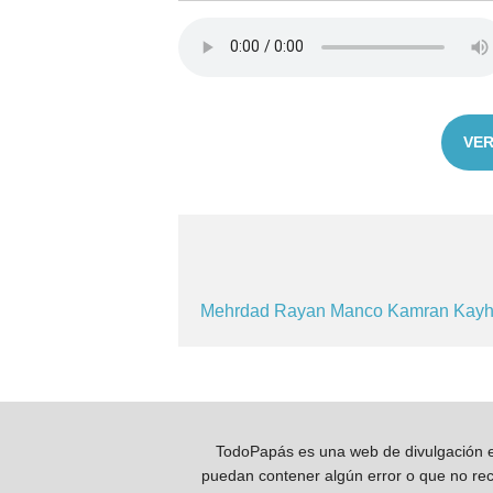
VER
Mehrdad
Rayan
Manco
Kamran
Kay
TodoPapás es una web de divulgación e 
puedan contener algún error o que no reco