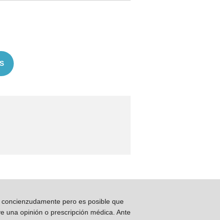
S
os concienzudamente pero es posible que
ye una opinión o prescripción médica. Ante