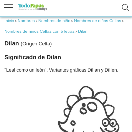
Inicio
Nombres
Nombres de niño
Nombres de niños Celtas
>
>
>
>
Fertilidad
Nombres de niños Celtas con 5 letras
Dilan
>
Embarazo
Dilan
(Origen Celta)
Significado de Dilan
Bebé
"Leal como un león". Variantes gráficas Dillan y Dillen.
Niños
Padres
Calculadoras