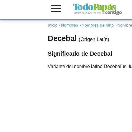
Fertilidad
Inicio
Nombres
Nombres de niño
Nombres
>
>
>
Decebal
(Origen Latín)
Embarazo
Significado de Decebal
Bebé
Variante del nombre latino Decebalus: f
Niños
Padres
Calculadoras