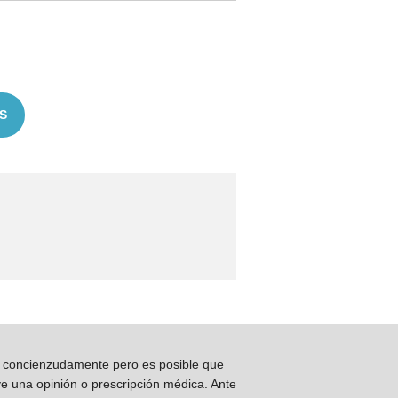
S
os concienzudamente pero es posible que
ye una opinión o prescripción médica. Ante