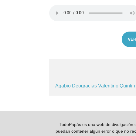
VER
Agabio
Deogracias
Valentino
Quinti
TodoPapás es una web de divulgación e 
puedan contener algún error o que no reco