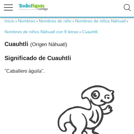
Inicio
Nombres
Nombres de niño
Nombres de niños Náhuatl
>
>
>
>
Fertilidad
Nombres de niños Náhuatl con 8 letras
Cuauhtli
>
Embarazo
Cuauhtli
(Origen Náhuatl)
Significado de Cuauhtli
Bebé
"Caballero águila".
Niños
Padres
Calculadoras