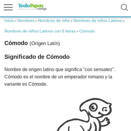
Inicio
Nombres
Nombres de niño
Nombres de niños Latinos
>
>
>
>
Fertilidad
Nombres de niños Latinos con 6 letras
Cómodo
>
Embarazo
Cómodo
(Origen Latín)
Significado de Cómodo
Bebé
Nombre de origen latino que significa "con sensatez".
Niños
Cómodo es el nombre de un emperador romano y la
variante es Còmode.
Padres
Calculadoras
Nombres