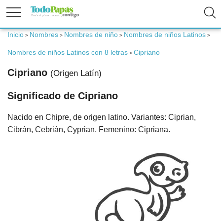
Inicio
Nombres
Nombres de niño
Nombres de niños Latinos
>
>
>
>
Fertilidad
Nombres de niños Latinos con 8 letras
Cipriano
>
Embarazo
Cipriano
(Origen Latín)
Significado de Cipriano
Bebé
Nacido en Chipre, de origen latino. Variantes: Ciprian,
Niños
Cibrán, Cebrián, Cyprian. Femenino: Cipriana.
Padres
Calculadoras
Nombres