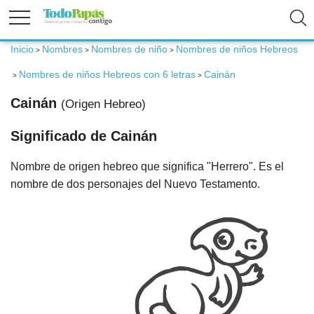
Inicio
Nombres
Nombres de niño
Nombres de niños Hebreos
>
>
>
Fertilidad
Nombres de niños Hebreos con 6 letras
Cainán
>
>
Embarazo
Cainán
(Origen Hebreo)
Significado de Cainán
Bebé
Nombre de origen hebreo que significa "Herrero". Es el
Niños
nombre de dos personajes del Nuevo Testamento.
Padres
Calculadoras
Nombres