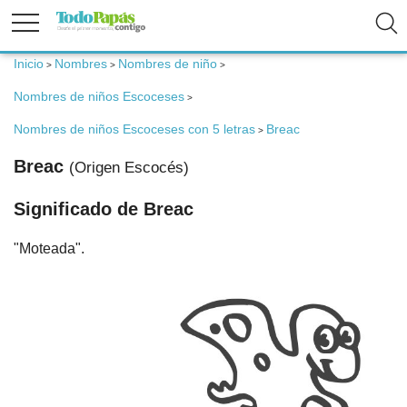
Inicio
Nombres
Nombres de niño
>
>
>
Fertilidad
Nombres de niños Escoceses
>
Embarazo
Nombres de niños Escoceses con 5 letras
Breac
>
Breac
(Origen Escocés)
Bebé
Significado de Breac
Niños
"Moteada".
Padres
Calculadoras
Nombres