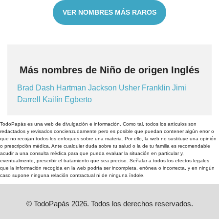
VER NOMBRES MÁS RAROS
Más nombres de Niño de origen Inglés
Brad
Dash
Hartman
Jackson
Usher
Franklin
Jimi
Darrell
Kailín
Egberto
TodoPapás es una web de divulgación e información. Como tal, todos los artículos son
redactados y revisados concienzudamente pero es posible que puedan contener algún error o
que no recojan todos los enfoques sobre una materia. Por ello, la web no sustituye una opinión
o prescripción médica. Ante cualquier duda sobre tu salud o la de tu familia es recomendable
acudir a una consulta médica para que pueda evaluar la situación en particular y,
eventualmente, prescribir el tratamiento que sea preciso. Señalar a todos los efectos legales
que la información recogida en la web podría ser incompleta, errónea o incorrecta, y en ningún
caso supone ninguna relación contractual ni de ninguna índole.
© TodoPapás 2026. Todos los derechos reservados.