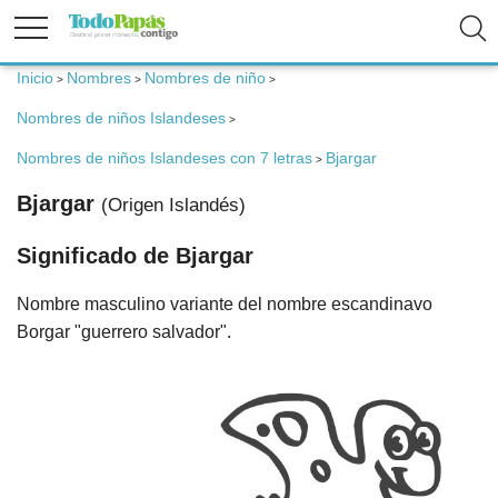
Inicio
Nombres
Nombres de niño
>
>
>
Fertilidad
Nombres de niños Islandeses
>
Embarazo
Nombres de niños Islandeses con 7 letras
Bjargar
>
Bjargar
(Origen Islandés)
Bebé
Significado de Bjargar
Niños
Nombre masculino variante del nombre escandinavo
Borgar "guerrero salvador".
Padres
Calculadoras
Nombres