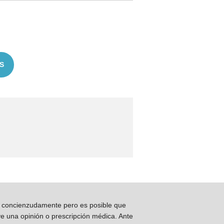
S
os concienzudamente pero es posible que
ye una opinión o prescripción médica. Ante