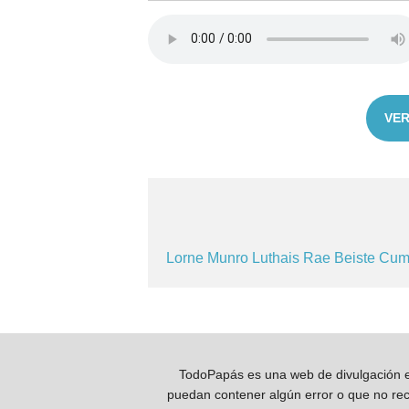
VER
Lorne
Munro
Luthais
Rae
Beiste
Cum
TodoPapás es una web de divulgación e 
puedan contener algún error o que no reco