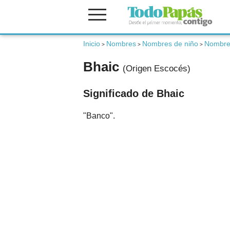
Fertilidad
Inicio
Nombres
Nombres de niño
Nombre
>
>
>
Bhaic
(Origen Escocés)
Embarazo
Significado de Bhaic
Bebé
"Banco".
Niños
Padres
Calculadoras