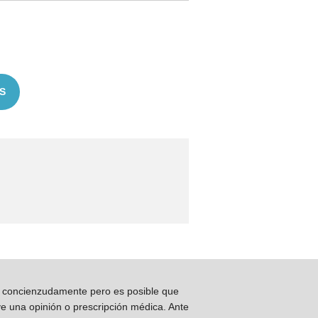
S
os concienzudamente pero es posible que
ye una opinión o prescripción médica. Ante