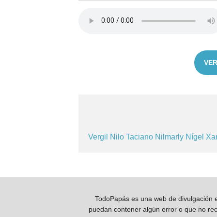
VER
Vergil
Nilo
Taciano
Nilmarly
Nígel
Xa
TodoPapás es una web de divulgación e 
puedan contener algún error o que no reco