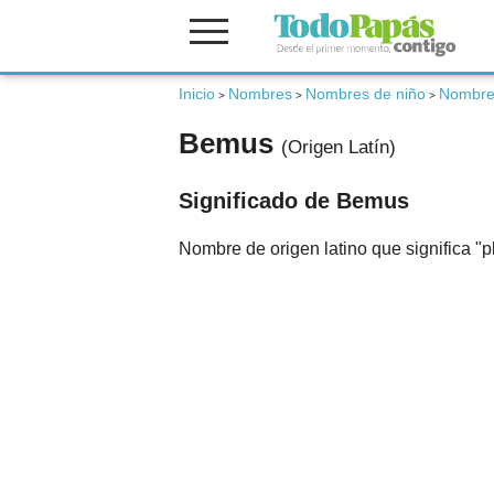
Fertilidad
Inicio
Nombres
Nombres de niño
Nombres
>
>
>
Bemus
(Origen Latín)
Embarazo
Significado de Bemus
Bebé
Nombre de origen latino que significa "
Niños
Padres
Calculadoras