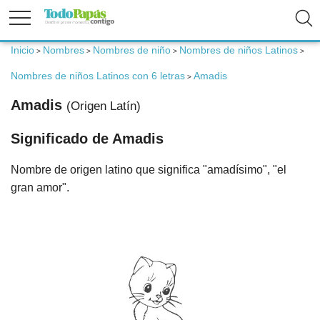
Inicio
Nombres
Nombres de niño
Nombres de niños Latinos
>
>
>
>
Fertilidad
Nombres de niños Latinos con 6 letras
Amadis
>
Amadis
(Origen Latín)
Embarazo
Significado de Amadis
Bebé
Nombre de origen latino que significa "amadísimo", "el
gran amor".
Niños
Padres
Calculadoras