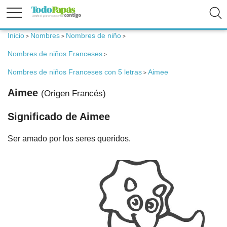
Inicio
Nombres
Nombres de niño
>
>
>
Fertilidad
Nombres de niños Franceses
>
Embarazo
Nombres de niños Franceses con 5 letras
Aimee
>
Aimee
(Origen Francés)
Bebé
Significado de Aimee
Niños
Ser amado por los seres queridos.
Padres
Calculadoras
Nombres