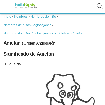
Inicio
Nombres
Nombres de niño
>
>
>
Fertilidad
Nombres de niños Anglosajones
>
Nombres de niños Anglosajones con 7 letras
Agiefan
Embarazo
>
Agiefan
(Origen Anglosajón)
Bebé
Significado de Agiefan
"El que da".
Niños
Padres
Calculadoras