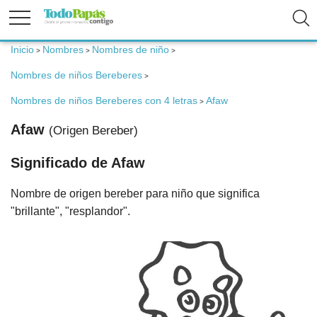
Inicio
Nombres
Nombres de niño
>
>
>
Fertilidad
Nombres de niños Bereberes
>
Embarazo
Nombres de niños Bereberes con 4 letras
Afaw
>
Afaw
(Origen Bereber)
Bebé
Significado de Afaw
Niños
Nombre de origen bereber para niño que significa
"brillante", "resplandor".
Padres
Calculadoras
Nombres