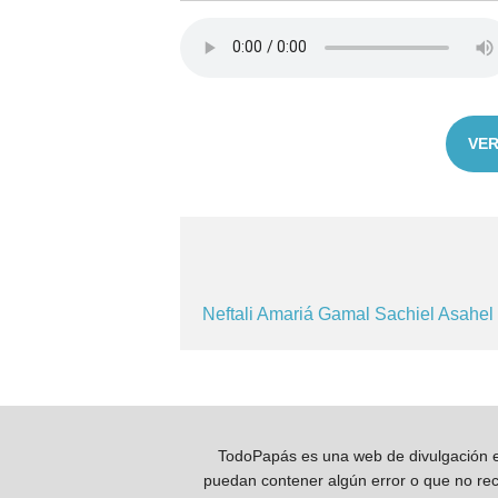
VER
Neftali
Amariá
Gamal
Sachiel
Asahel
TodoPapás es una web de divulgación e 
puedan contener algún error o que no reco