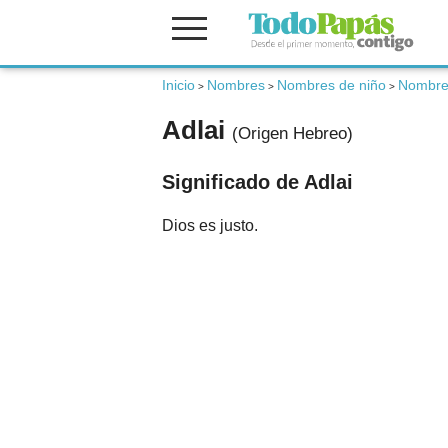
Fertilidad
Inicio
Nombres
Nombres de niño
Nombre
>
>
>
Adlai
(Origen Hebreo)
Embarazo
Significado de Adlai
Bebé
Dios es justo.
Niños
Padres
Calculadoras