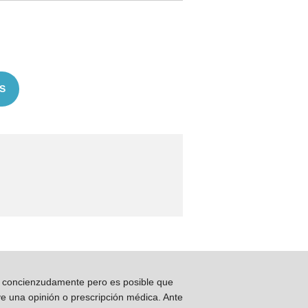
S
os concienzudamente pero es posible que
ye una opinión o prescripción médica. Ante