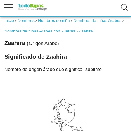
Inicio
Nombres
Nombres de niña
Nombres de niñas Arabes
>
>
>
>
Fertilidad
Nombres de niñas Arabes con 7 letras
Zaahira
>
Embarazo
Zaahira
(Origen Arabe)
Significado de Zaahira
Bebé
Nombre de origen árabe que significa "sublime".
Niños
Padres
Calculadoras
Nombres