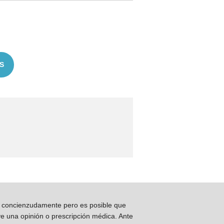
S
os concienzudamente pero es posible que
ye una opinión o prescripción médica. Ante