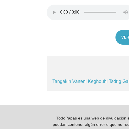
VER
Tangakin
Varteni
Keghouhi
Tsdrig
Ga
TodoPapás es una web de divulgación e 
puedan contener algún error o que no reco