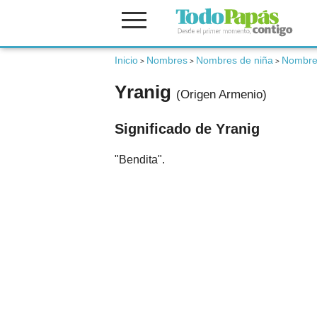
Inicio
Nombres
Nombres de niña
Nombre
Fertilidad
>
>
>
Yranig
(Origen Armenio)
Embarazo
Significado de Yranig
Bebé
"Bendita".
Niños
Padres
Calculadoras