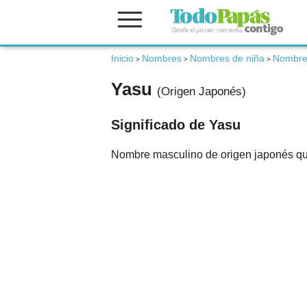
Inicio
Nombres
Nombres de niña
Nombre
Fertilidad
>
>
>
Yasu
(Origen Japonés)
Embarazo
Significado de Yasu
Bebé
Nombre masculino de origen japonés que 
Niños
Padres
Calculadoras