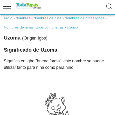
Inicio
Nombres
Nombres de niña
Nombres de niñas Igbos
>
>
>
>
Fertilidad
Nombres de niñas Igbos con 5 letras
Uzoma
>
Embarazo
Uzoma
(Origen Igbo)
Significado de Uzoma
Bebé
Significa en Igbo "buena forma", este nombre se puede
Niños
utilizar tanto para niña como para niño.
Padres
Calculadoras
Nombres