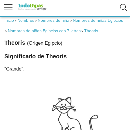
Inicio
Nombres
Nombres de niña
Nombres de niñas Egipcios
>
>
>
Fertilidad
Nombres de niñas Egipcios con 7 letras
Theoris
>
>
Theoris
(Origen Egipcio)
Embarazo
Significado de Theoris
Bebé
"Grande".
Niños
Padres
Calculadoras