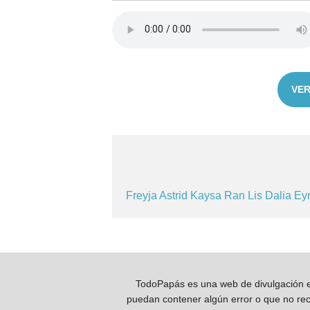
VER
Freyja
Astrid
Kaysa
Ran
Lis
Dalia
Ey
TodoPapás es una web de divulgación e 
puedan contener algún error o que no reco