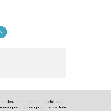
S
os concienzudamente pero es posible que
ye una opinión o prescripción médica. Ante