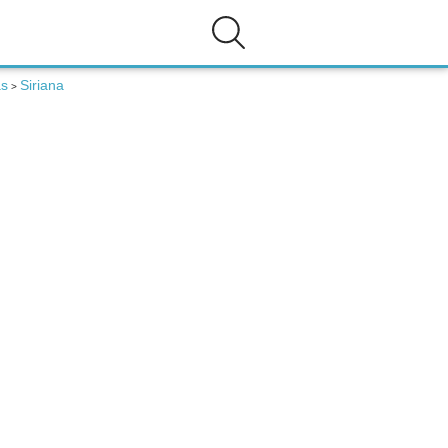
as
Siriana
>