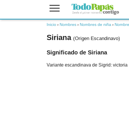
Inicio
Nombres
Nombres de niña
Nombre
Fertilidad
>
>
>
Siriana
(Origen Escandinavo)
Embarazo
Significado de Siriana
Bebé
Variante escandinava de Sigrid: victoria 
Niños
Padres
Calculadoras