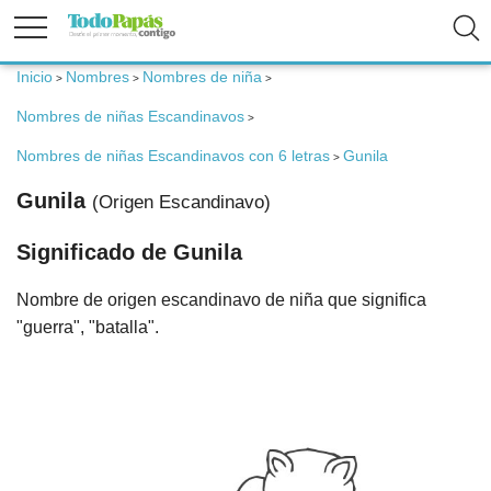
Inicio
Nombres
Nombres de niña
>
>
>
Fertilidad
Nombres de niñas Escandinavos
>
Embarazo
Nombres de niñas Escandinavos con 6 letras
Gunila
>
Gunila
(Origen Escandinavo)
Bebé
Significado de Gunila
Niños
Nombre de origen escandinavo de niña que significa
"guerra", "batalla".
Padres
Calculadoras
Nombres