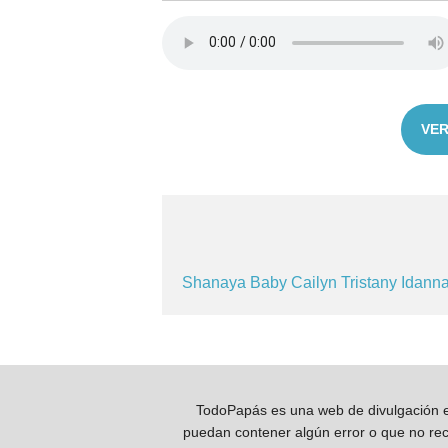
VER
Shanaya
Baby
Cailyn
Tristany
Idann
TodoPapás es una web de divulgación e 
puedan contener algún error o que no reco