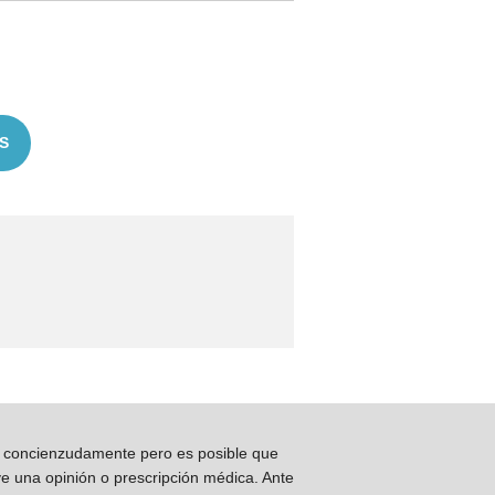
S
os concienzudamente pero es posible que
ye una opinión o prescripción médica. Ante