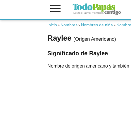
Inicio
Nombres
Nombres de niña
Nombre
Fertilidad
>
>
>
Raylee
(Origen Americano)
Embarazo
Significado de Raylee
Bebé
Nombre de origen americano y también mí
Niños
Padres
Calculadoras