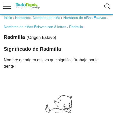
Inicio
Nombres
Nombres de niña
Nombres de niñas Eslavos
>
>
>
>
Fertilidad
Nombres de niñas Eslavos con 8 letras
Radmilla
>
Radmilla
(Origen Eslavo)
Embarazo
Significado de Radmilla
Bebé
Nombre de origen eslavo que significa "trabaja por la
gente".
Niños
Padres
Calculadoras