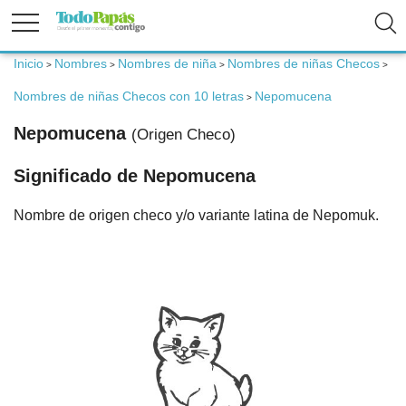
Inicio
Nombres
Nombres de niña
Nombres de niñas Checos
>
>
>
>
Fertilidad
Nombres de niñas Checos con 10 letras
Nepomucena
>
Nepomucena
Embarazo
(Origen Checo)
Significado de Nepomucena
Bebé
Nombre de origen checo y/o variante latina de Nepomuk.
Niños
Padres
Calculadoras