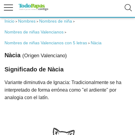
Inicio
Nombres
Nombres de niña
>
>
>
Fertilidad
Nombres de niñas Valencianos
>
Nombres de niñas Valencianos con 5 letras
Nàcia
Embarazo
>
Nàcia
(Origen Valenciano)
Bebé
Significado de Nàcia
Variante diminutiva de Ignacia: Tradicionalmente se ha
Niños
interpretado de forma errónea como "el ardiente" por
analogia con el latín.
Padres
Calculadoras