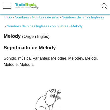
Inicio
Nombres
Nombres de niña
Nombres de niñas Ingleses
>
>
>
Fertilidad
Nombres de niñas Ingleses con 6 letras
Melody
>
>
Melody
(Origen Inglés)
Embarazo
Significado de Melody
Bebé
Sonido, música. Variantes: Melodee, Melodey, Melodi,
Melodie, Melodia.
Niños
Padres
Calculadoras