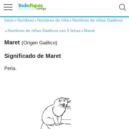
Inicio
Nombres
Nombres de niña
Nombres de niñas Gaélicos
>
>
>
Fertilidad
Nombres de niñas Gaélicos con 5 letras
Maret
>
>
Maret
(Origen Gaélico)
Embarazo
Significado de Maret
Bebé
Perla.
Niños
Padres
Calculadoras