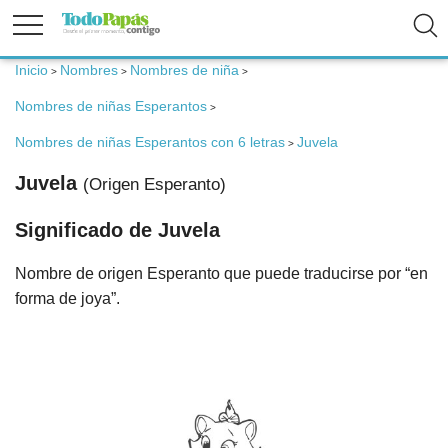
Inicio
Nombres
Nombres de niña
>
>
>
Fertilidad
Nombres de niñas Esperantos
>
Nombres de niñas Esperantos con 6 letras
Juvela
Embarazo
>
Juvela
(Origen Esperanto)
Bebé
Significado de Juvela
Niños
Nombre de origen Esperanto que puede traducirse por “en
forma de joya”.
Padres
Calculadoras