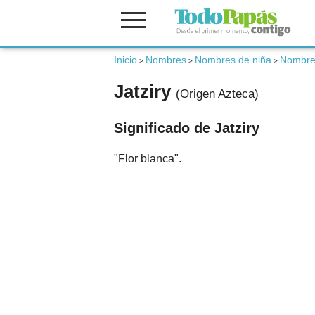
Inicio
Nombres
Nombres de niña
Nombres
Fertilidad
>
>
>
Jatziry
(Origen Azteca)
Embarazo
Significado de Jatziry
Bebé
"Flor blanca".
Niños
Padres
Calculadoras