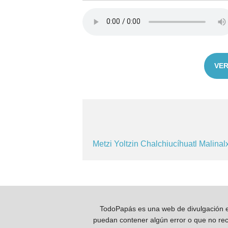
VER
Metzi
Yoltzin
Chalchiucíhuatl
Malinal
TodoPapás es una web de divulgación e 
puedan contener algún error o que no reco