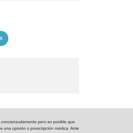
S
os concienzudamente pero es posible que
ye una opinión o prescripción médica. Ante