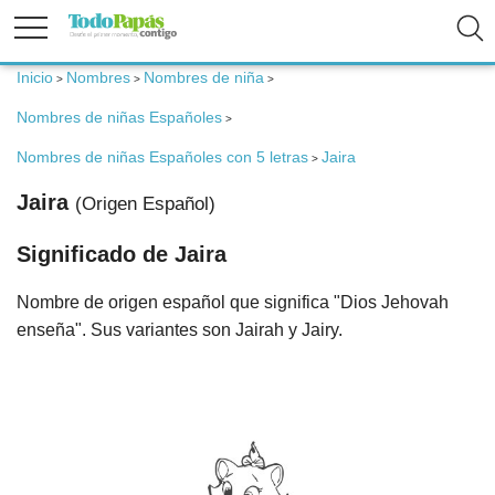
Inicio
Nombres
Nombres de niña
>
>
>
Fertilidad
Nombres de niñas Españoles
>
Embarazo
Nombres de niñas Españoles con 5 letras
Jaira
>
Jaira
(Origen Español)
Bebé
Significado de Jaira
Niños
Nombre de origen español que significa "Dios Jehovah
enseña". Sus variantes son Jairah y Jairy.
Padres
Calculadoras
Nombres