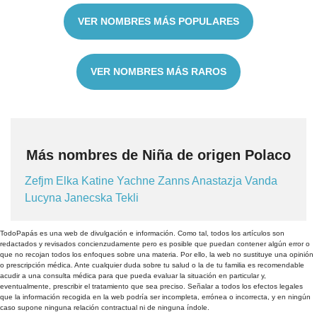
VER NOMBRES MÁS POPULARES
VER NOMBRES MÁS RAROS
Más nombres de Niña de origen Polaco
Zefjm
Elka
Katine
Yachne
Zanns
Anastazja
Vanda
Lucyna
Janecska
Tekli
TodoPapás es una web de divulgación e información. Como tal, todos los artículos son
redactados y revisados concienzudamente pero es posible que puedan contener algún error o
que no recojan todos los enfoques sobre una materia. Por ello, la web no sustituye una opinión
o prescripción médica. Ante cualquier duda sobre tu salud o la de tu familia es recomendable
acudir a una consulta médica para que pueda evaluar la situación en particular y,
eventualmente, prescribir el tratamiento que sea preciso. Señalar a todos los efectos legales
que la información recogida en la web podría ser incompleta, errónea o incorrecta, y en ningún
caso supone ninguna relación contractual ni de ninguna índole.