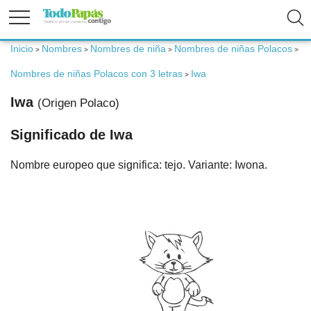
Inicio
Nombres
Nombres de niña
Nombres de niñas Polacos
>
>
>
>
Fertilidad
Nombres de niñas Polacos con 3 letras
Iwa
>
Embarazo
Iwa
(Origen Polaco)
Significado de Iwa
Bebé
Nombre europeo que significa: tejo. Variante: Iwona.
Niños
Padres
Calculadoras
Nombres