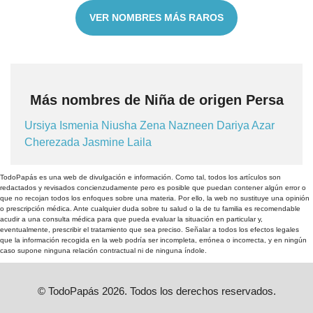
VER NOMBRES MÁS RAROS
Más nombres de Niña de origen Persa
Ursiya
Ismenia
Niusha
Zena
Nazneen
Dariya
Azar
Cherezada
Jasmine
Laila
TodoPapás es una web de divulgación e información. Como tal, todos los artículos son
redactados y revisados concienzudamente pero es posible que puedan contener algún error o
que no recojan todos los enfoques sobre una materia. Por ello, la web no sustituye una opinión
o prescripción médica. Ante cualquier duda sobre tu salud o la de tu familia es recomendable
acudir a una consulta médica para que pueda evaluar la situación en particular y,
eventualmente, prescribir el tratamiento que sea preciso. Señalar a todos los efectos legales
que la información recogida en la web podría ser incompleta, errónea o incorrecta, y en ningún
caso supone ninguna relación contractual ni de ninguna índole.
© TodoPapás 2026. Todos los derechos reservados.