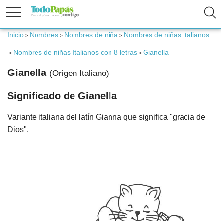
Inicio
Nombres
Nombres de niña
Nombres de niñas Italianos
>
>
>
Fertilidad
Nombres de niñas Italianos con 8 letras
Gianella
>
>
Embarazo
Gianella
(Origen Italiano)
Significado de Gianella
Bebé
Variante italiana del latín Gianna que significa "gracia de
Niños
Dios".
Padres
Calculadoras
Nombres