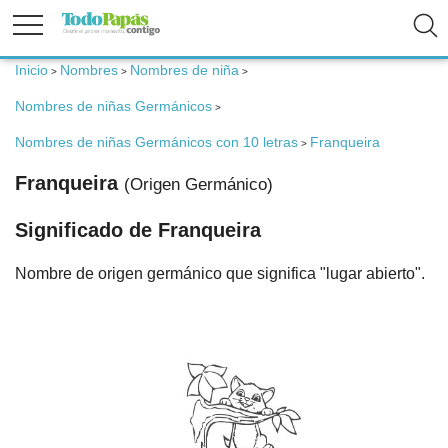
Inicio
Nombres
Nombres de niña
>
>
>
Fertilidad
Nombres de niñas Germánicos
>
Embarazo
Nombres de niñas Germánicos con 10 letras
Franqueira
>
Franqueira
(Origen Germánico)
Bebé
Significado de Franqueira
Niños
Nombre de origen germánico que significa "lugar abierto".
Padres
Calculadoras
Nombres